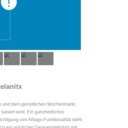
elanitx
iten und dem gemütlichen Wochenmarkt
saniert wird. Ein ganzheitliches
htigung von Alltags-Funktionalität steht
h ein nützlicher Garagenstellplatz mit