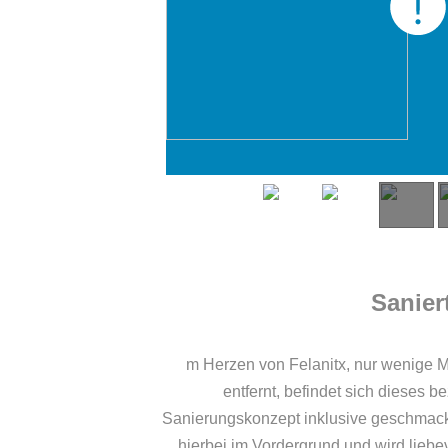
Sanier
m Herzen von Felanitx, nur wenige M
entfernt, befindet sich dieses 
Sanierungskonzept inklusive geschmackvo
hierbei im Vordergrund und wird liebe