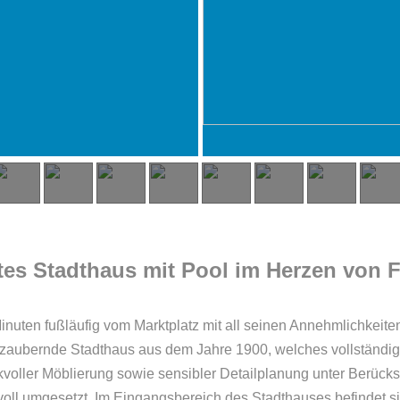
tes Stadthaus mit Pool im Herzen von F
inuten fußläufig vom Marktplatz mit all seinen Annehmlichke
bezaubernde Stadthaus aus dem Jahre 1900, welches vollständig 
ller Möblierung sowie sensibler Detailplanung unter Berücksic
voll umgesetzt. Im Eingangsbereich des Stadthauses befindet sic