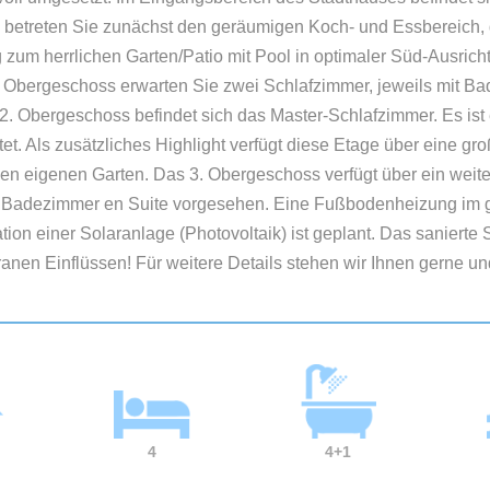
 betreten Sie zunächst den geräumigen Koch- und Essbereich, d
zum herrlichen Garten/Patio mit Pool in optimaler Süd-Ausricht
bergeschoss erwarten Sie zwei Schlafzimmer, jeweils mit Bad
2. Obergeschoss befindet sich das Master-Schlafzimmer. Es ist 
t. Als zusätzliches Highlight verfügt diese Etage über eine gro
 den eigenen Garten. Das 3. Obergeschoss verfügt über ein weit
ein Badezimmer en Suite vorgesehen. Eine Fußbodenheizung im 
lation einer Solaranlage (Photovoltaik) ist geplant. Das sanierte 
erranen Einflüssen! Für weitere Details stehen wir Ihnen gerne un
4
4+1