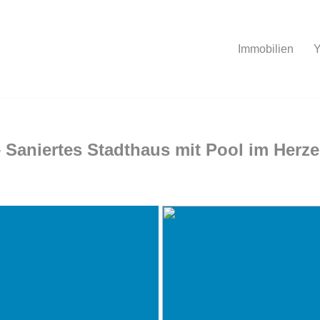
Immobilien
Y
 Saniertes Stadthaus mit Pool im Herze