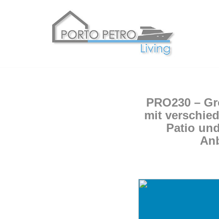
Zum
Inhalt
springen
PRO230 – Gro
mit verschie
Patio und
Anb