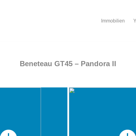
Immobilien
Y
Beneteau GT45 – Pandora II