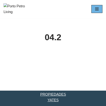
Saltar
al
contenido
04.2
PROPIEDADES
YATES