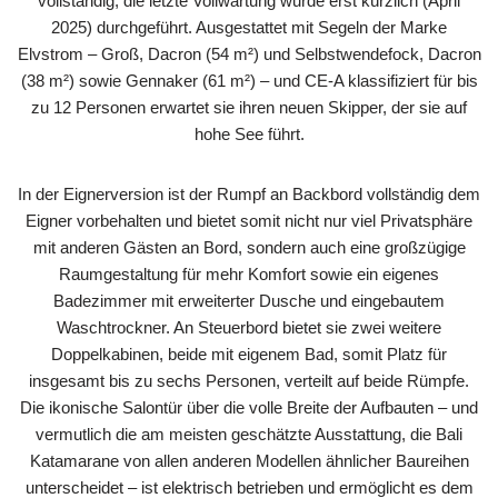
vollständig, die letzte Vollwartung wurde erst kürzlich (April
2025) durchgeführt. Ausgestattet mit Segeln der Marke
Elvstrom – Groß, Dacron (54 m²) und Selbstwendefock, Dacron
(38 m²) sowie Gennaker (61 m²) – und CE-A klassifiziert für bis
zu 12 Personen erwartet sie ihren neuen Skipper, der sie auf
hohe See führt.
In der Eignerversion ist der Rumpf an Backbord vollständig dem
Eigner vorbehalten und bietet somit nicht nur viel Privatsphäre
mit anderen Gästen an Bord, sondern auch eine großzügige
Raumgestaltung für mehr Komfort sowie ein eigenes
Badezimmer mit erweiterter Dusche und eingebautem
Waschtrockner. An Steuerbord bietet sie zwei weitere
Doppelkabinen, beide mit eigenem Bad, somit Platz für
insgesamt bis zu sechs Personen, verteilt auf beide Rümpfe.
Die ikonische Salontür über die volle Breite der Aufbauten – und
vermutlich die am meisten geschätzte Ausstattung, die Bali
Katamarane von allen anderen Modellen ähnlicher Baureihen
unterscheidet – ist elektrisch betrieben und ermöglicht es dem